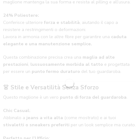
maglione mantenga la sua forma e resista al pilling e all’usura.
24% Poliestere:
Conferisce ulteriore
forza e stabilità
, aiutando il capo a
resistere a restringimenti o deformazioni.
Lavora in armonia con le altre fibre per garantire una
caduta
elegante e una manutenzione semplice.
Questa combinazione precisa crea una
maglia ad alte
prestazioni
,
lussuosamente morbida al tatto
e progettata
per essere un
punto fermo duraturo
del tuo guardaroba.
👗
Stile e Versatilità Senza Sforzo
Questo maglione è un vero
punto di forza del guardaroba
.
Chic Casual:
Abbinalo a
jeans a vita alta
(come mostrato) e ai tuoi
stivaletti o sneakers preferiti
per un look semplice ma curato.
Perfetto per l’Ufficio: