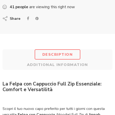
41
people
are viewing this right now
Share
DESCRIPTION
ADDITIONAL INFORMATION
La Felpa con Cappuccio Full Zip Essenziale:
Comfort e Versatilità
Scopri il tuo nuovo capo preferito per tutti i giorni con questa
versatile
Felpa con Cappuccio
(Hoodie) Full Zip di
Jinnah