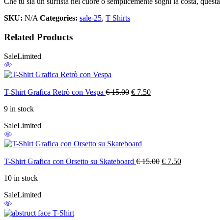
Che tu sia un surfista nel cuore o semplicemente sogni la costa, quest
SKU:
N/A
Categories:
sale-25
,
T Shirts
Related Products
Sale
Limited
Original
Current
T-Shirt Grafica Retrò con Vespa
€
15.00
€
7.50
price
price
9 in stock
was:
is:
€ 15.00.
€ 7.50.
Sale
Limited
Original
Current
T-Shirt Grafica con Orsetto su Skateboard
€
15.00
€
7.50
price
price
10 in stock
was:
is:
€ 15.00.
€ 7.50.
Sale
Limited