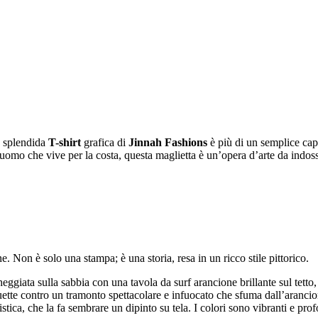
a splendida
T-shirt
grafica di
Jinnah Fashions
è più di un semplice cap
l’uomo che vive per la costa, questa maglietta è un’opera d’arte da indos
e. Non è solo una stampa; è una storia, resa in un ricco stile pittorico.
eggiata sulla sabbia con una tavola da surf arancione brillante sul tetto
ouette contro un tramonto spettacolare e infuocato che sfuma dall’arancio
tica, che la fa sembrare un dipinto su tela. I colori sono vibranti e prof