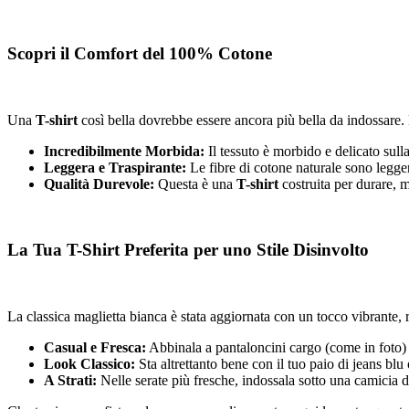
Scopri il Comfort del 100% Cotone
Una
T-shirt
così bella dovrebbe essere ancora più bella da indossare.
Incredibilmente Morbida:
Il tessuto è morbido e delicato sulla
Leggera e Traspirante:
Le fibre di cotone naturale sono leggere
Qualità Durevole:
Questa è una
T-shirt
costruita per durare, 
La Tua T-Shirt Preferita per uno Stile Disinvolto
La classica maglietta bianca è stata aggiornata con un tocco vibrante, 
Casual e Fresca:
Abbinala a pantaloncini cargo (come in foto) o
Look Classico:
Sta altrettanto bene con il tuo paio di jeans blu o
A Strati:
Nelle serate più fresche, indossala sotto una camicia di 