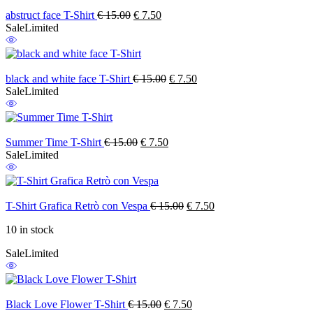
Original
Current
abstruct face T-Shirt
€
15.00
€
7.50
price
price
Sale
Limited
was:
is:
€ 15.00.
€ 7.50.
Original
Current
black and white face T-Shirt
€
15.00
€
7.50
price
price
Sale
Limited
was:
is:
€ 15.00.
€ 7.50.
Original
Current
Summer Time T-Shirt
€
15.00
€
7.50
price
price
Sale
Limited
was:
is:
€ 15.00.
€ 7.50.
Original
Current
T-Shirt Grafica Retrò con Vespa
€
15.00
€
7.50
price
price
10 in stock
was:
is:
€ 15.00.
€ 7.50.
Sale
Limited
Original
Current
Black Love Flower T-Shirt
€
15.00
€
7.50