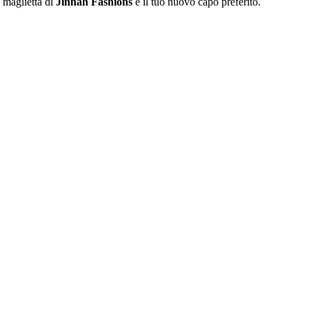
a maglietta di
Jinnah Fashions
è il tuo nuovo capo preferito.