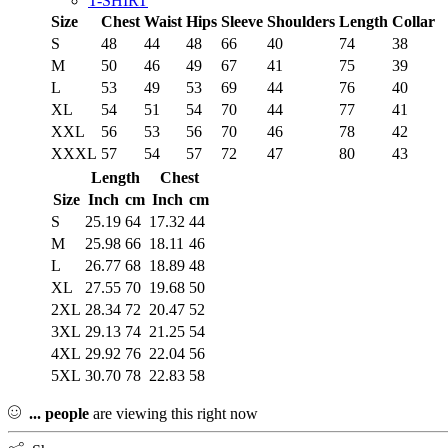
T-SHIRT
Size
Chest
Waist
Hips
Sleeve
Shoulders
Length
Collar
S
48
44
48
66
40
74
38
M
50
46
49
67
41
75
39
L
53
49
53
69
44
76
40
XL
54
51
54
70
44
77
41
XXL
56
53
56
70
46
78
42
XXXL
57
54
57
72
47
80
43
Length
Chest
Size
Inch
cm
Inch
cm
S
25.19
64
17.32
44
M
25.98
66
18.11
46
L
26.77
68
18.89
48
XL
27.55
70
19.68
50
2XL
28.34
72
20.47
52
3XL
29.13
74
21.25
54
4XL
29.92
76
22.04
56
5XL
30.70
78
22.83
58
...
people
are viewing this right now