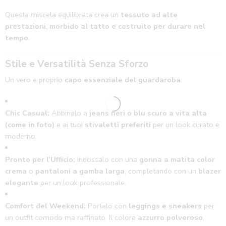
Questa miscela equilibrata crea un
tessuto ad alte
prestazioni
,
morbido al tatto e costruito per durare nel
tempo
.
Stile e Versatilità Senza Sforzo
Un vero e proprio
capo essenziale del guardaroba
.
Chic Casual:
Abbinalo a
jeans neri o blu scuro a vita alta
(come in foto)
e ai tuoi
stivaletti preferiti
per un look curato e
moderno.
Pronto per l’Ufficio:
Indossalo con una
gonna a matita color
crema
o
pantaloni a gamba larga
, completando con un
blazer
elegante
per un look professionale.
Comfort del Weekend:
Portalo con
leggings e sneakers
per
un outfit comodo ma raffinato. Il colore
azzurro polveroso
,