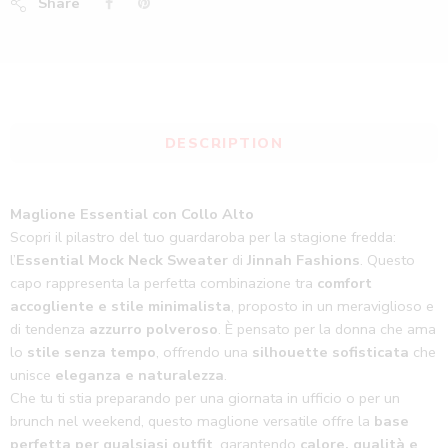
Share
DESCRIPTION
Maglione Essential con Collo Alto
Scopri il pilastro del tuo guardaroba per la stagione fredda:
l’
Essential Mock Neck Sweater
di
Jinnah Fashions
. Questo
capo rappresenta la perfetta combinazione tra
comfort
accogliente e stile minimalista
, proposto in un meraviglioso e
di tendenza
azzurro polveroso
. È pensato per la donna che ama
lo
stile senza tempo
, offrendo una
silhouette sofisticata
che
unisce
eleganza e naturalezza
.
Che tu ti stia preparando per una giornata in ufficio o per un
brunch nel weekend, questo maglione versatile offre la
base
perfetta per qualsiasi outfit
, garantendo
calore, qualità e